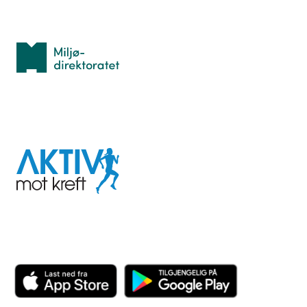
Med støtte fra
Miljødirektoratet
I samarbeid med
Aktiv
mot
kreft
Last ned appen her