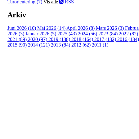
Turorientering (7)
Vis alle
RSS
Arkiv
Juni 2026 (10)
Mai 2026 (14)
April 2026 (8)
Mars 2026 (3)
Februa
2026 (3)
Januar 2026 (5)
2025 (43)
2024 (56)
2023 (84)
2022 (82)
2021 (89)
2020 (97)
2019 (138)
2018 (164)
2017 (132)
2016 (134)
2015 (90)
2014 (121)
2013 (84)
2012 (62)
2011 (1)
Turorientering.no er den offisielle portalen for
turorientering på nett fra Norges
Orienteringsforbund.