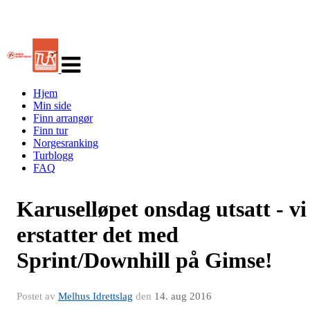
Veksle
navigasjon
Hjem
Min side
Finn arrangør
Finn tur
Norgesranking
Turblogg
FAQ
Karuselløpet onsdag utsatt - vi
erstatter det med
Sprint/Downhill på Gimse!
Postet av
Melhus Idrettslag
den
14. aug 2016