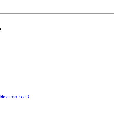
g
e en stor kveld!