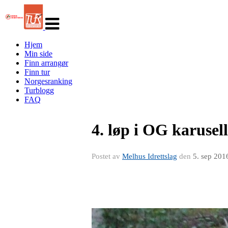
Veksle
navigasjon
Hjem
Min side
Finn arrangør
Finn tur
Norgesranking
Turblogg
FAQ
4. løp i OG karusel
Postet av
Melhus Idrettslag
den
5. sep 201