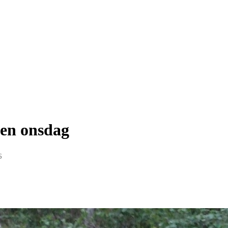
len onsdag
6