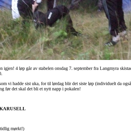
ellen igjen! 4 løp går av stabelen onsdag 7. september fra Langmyra ski
0.
som vi hadde sist uka, for til lørdag blir det siste løp (individuelt da ogs
g før det skal det bli et nytt napp i pokalen!
 KARUSELL
idlig mørkt!)