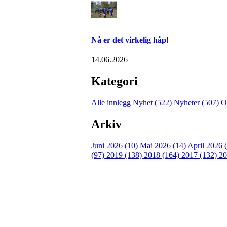
Nå er det virkelig håp!
14.06.2026
Kategori
Alle innlegg
Nyhet (522)
Nyheter (507)
O
Arkiv
Juni 2026 (10)
Mai 2026 (14)
April 2026 
(97)
2019 (138)
2018 (164)
2017 (132)
20