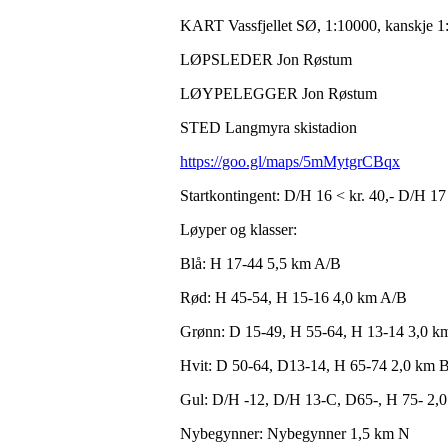
KART Vassfjellet SØ, 1:10000, kanskje 1
LØPSLEDER Jon Røstum
LØYPELEGGER Jon Røstum
STED Langmyra skistadion
https://goo.gl/maps/5mMytgrCBqx
Startkontingent: D/H 16 < kr. 40,- D/H 17 
Løyper og klasser:
Blå: H 17-44 5,5 km A/B
Rød: H 45-54, H 15-16 4,0 km A/B
Grønn: D 15-49, H 55-64, H 13-14 3,0 k
Hvit: D 50-64, D13-14, H 65-74 2,0 km 
Gul: D/H -12, D/H 13-C, D65-, H 75- 2,
Nybegynner: Nybegynner 1,5 km N