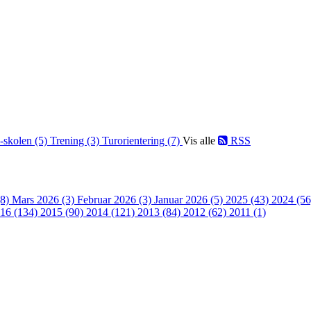
-skolen (5)
Trening (3)
Turorientering (7)
Vis alle
RSS
(8)
Mars 2026 (3)
Februar 2026 (3)
Januar 2026 (5)
2025 (43)
2024 (5
16 (134)
2015 (90)
2014 (121)
2013 (84)
2012 (62)
2011 (1)