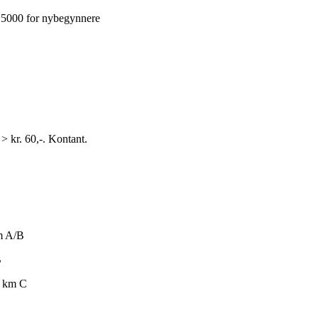
:5000 for nybegynnere
> kr. 60,-. Kontant.
m A/B
B
0 km C