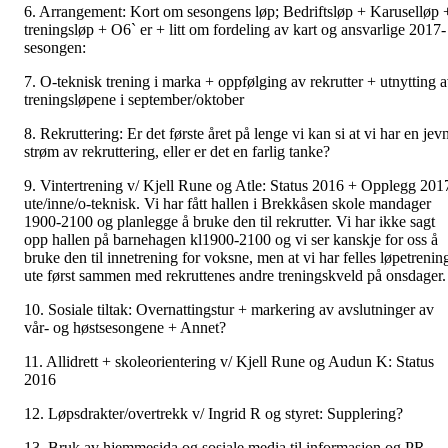
6. Arrangement: Kort om sesongens løp; Bedriftsløp + Karuselløp 
treningsløp + O6` er + litt om fordeling av kart og ansvarlige 2017-
sesongen:
7. O-teknisk trening i marka + oppfølging av rekrutter + utnytting 
treningsløpene i september/oktober
8. Rekruttering: Er det første året på lenge vi kan si at vi har en jev
strøm av rekruttering, eller er det en farlig tanke?
9. Vintertrening v/ Kjell Rune og Atle: Status 2016 + Opplegg 201
ute/inne/o-teknisk. Vi har fått hallen i Brekkåsen skole mandager
1900-2100 og planlegge å bruke den til rekrutter. Vi har ikke sagt
opp hallen på barnehagen kl1900-2100 og vi ser kanskje for oss å
bruke den til innetrening for voksne, men at vi har felles løpetrenin
ute først sammen med rekruttenes andre treningskveld på onsdager.
10. Sosiale tiltak: Overnattingstur + markering av avslutninger av
vår- og høstsesongene + Annet?
11. Allidrett + skoleorientering v/ Kjell Rune og Audun K: Status
2016
12. Løpsdrakter/overtrekk v/ Ingrid R og styret: Supplering?
13. Bruk av hjemmesida og sosiale media til informasjon og PR.