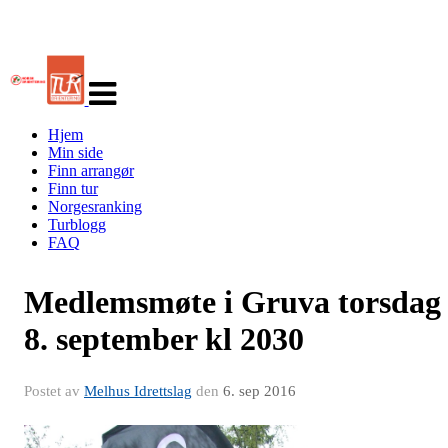
Veksle
navigasjon
Hjem
Min side
Finn arrangør
Finn tur
Norgesranking
Turblogg
FAQ
Medlemsmøte i Gruva torsdag
8. september kl 2030
Postet av
Melhus Idrettslag
den
6. sep 2016