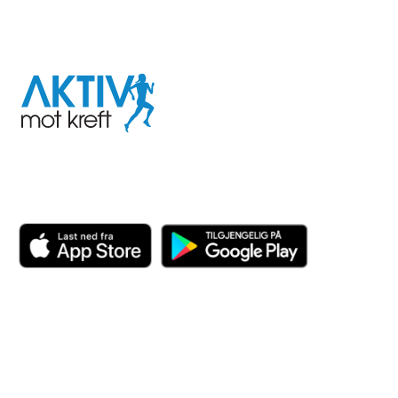
I samarbeid med
Aktiv
mot
kreft
Last ned appen her