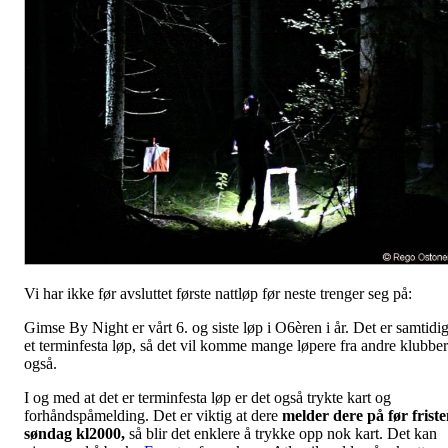
Vi har ikke før avsluttet første nattløp før neste trenger seg på:
Gimse By Night er vårt 6. og siste løp i O6èren i år. Det er samtidi
et terminfesta løp, så det vil komme mange løpere fra andre klubber
også.
I og med at det er terminfesta løp er det også trykte kart og
forhåndspåmelding. Det er viktig at dere
melder dere på før frist
søndag kl2000,
så blir det enklere å trykke opp nok kart. Det kan