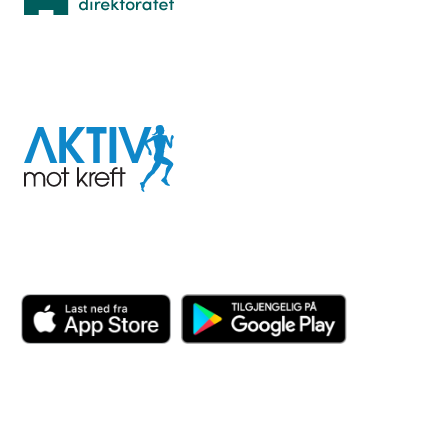
I samarbeid med
Aktiv
mot
kreft
Last ned appen her