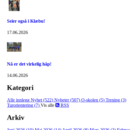
Seier også i Klæbu!
17.06.2026
Nå er det virkelig håp!
14.06.2026
Kategori
Alle innlegg
Nyhet (522)
Nyheter (507)
O-skolen (5)
Trening (3)
Turorientering (7)
Vis alle
RSS
Arkiv
Juni 2026 (10)
Mai 2026 (14)
April 2026 (8)
Mars 2026 (3)
Februa