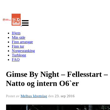
Veksle
navigasjon
Hjem
Min side
Finn arrangør
Finn tur
Norgesranking
Turblogg
FAQ
Gimse By Night – Fellesstart –
Natto og intern O6`er
Postet av
Melhus Idrettslag
den
23. sep 2016