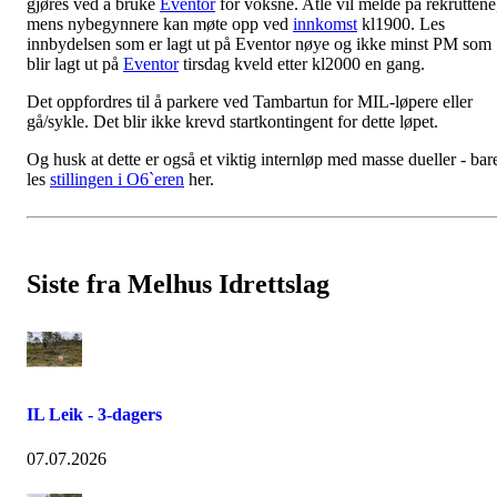
gjøres ved å bruke
Eventor
for voksne. Atle vil melde på rekruttene
mens nybegynnere kan møte opp ved
innkomst
kl1900. Les
innbydelsen som er lagt ut på Eventor nøye og ikke minst PM som
blir lagt ut på
Eventor
tirsdag kveld etter kl2000 en gang.
Det oppfordres til å parkere ved Tambartun for MIL-løpere eller
gå/sykle. Det blir ikke krevd startkontingent for dette løpet.
Og husk at dette er også et viktig internløp med masse dueller - bar
les
stillingen i O6`eren
her.
Siste fra Melhus Idrettslag
IL Leik - 3-dagers
07.07.2026