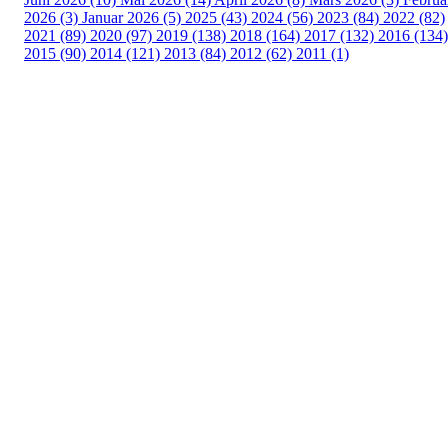
2026 (3)
Januar 2026 (5)
2025 (43)
2024 (56)
2023 (84)
2022 (82)
2021 (89)
2020 (97)
2019 (138)
2018 (164)
2017 (132)
2016 (134)
2015 (90)
2014 (121)
2013 (84)
2012 (62)
2011 (1)
Turorientering.no er den offisielle portalen for
turorientering på nett fra Norges
Orienteringsforbund.
© 2022 — Norges Orienteringsforbund