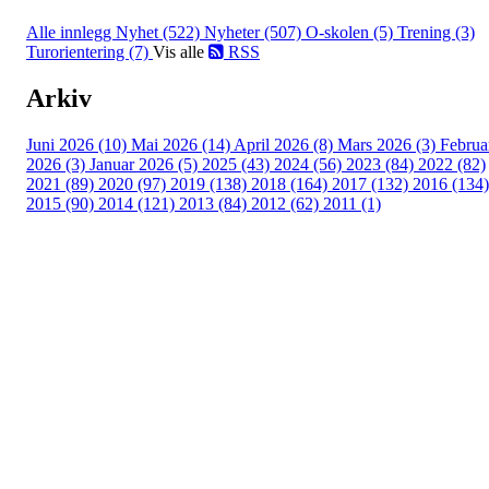
Alle innlegg
Nyhet (522)
Nyheter (507)
O-skolen (5)
Trening (3)
Turorientering (7)
Vis alle
RSS
Arkiv
Juni 2026 (10)
Mai 2026 (14)
April 2026 (8)
Mars 2026 (3)
Februa
2026 (3)
Januar 2026 (5)
2025 (43)
2024 (56)
2023 (84)
2022 (82)
2021 (89)
2020 (97)
2019 (138)
2018 (164)
2017 (132)
2016 (134)
2015 (90)
2014 (121)
2013 (84)
2012 (62)
2011 (1)
Turorientering.no er den offisielle portalen for
turorientering på nett fra Norges
Orienteringsforbund.