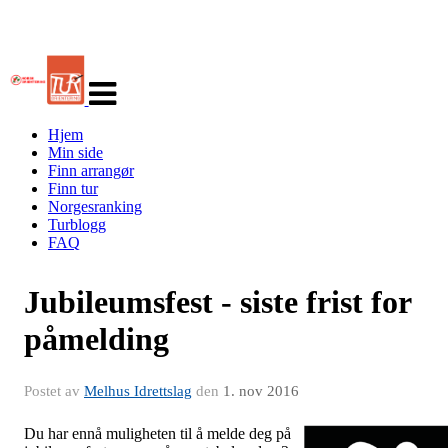
Veksle
navigasjon
Hjem
Min side
Finn arrangør
Finn tur
Norgesranking
Turblogg
FAQ
Jubileumsfest - siste frist for
påmelding
Postet av
Melhus Idrettslag
den
1. nov 2016
Du har ennå muligheten til å melde deg på