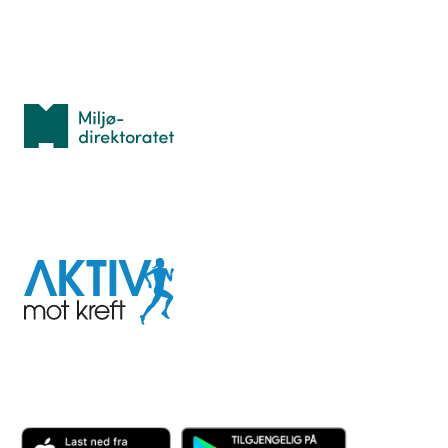
Med støtte fra
Miljødirektoratet
I samarbeid med
Aktiv
mot
kreft
Last ned appen her