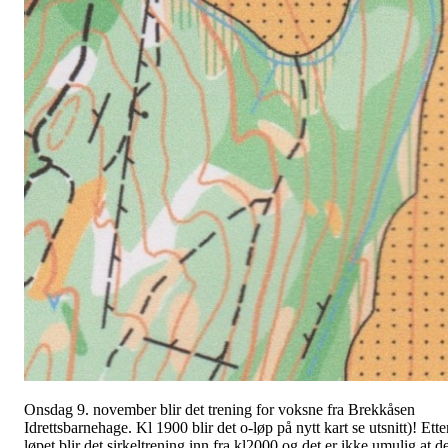
Onsdag 9. november blir det trening for voksne fra Brekkåsen
Idrettsbarnehage. Kl 1900 blir det o-løp på nytt kart se utsnitt)! Ette
løpet blir det sirkeltrening inn fra kl2000 og det er ikke umulig at d