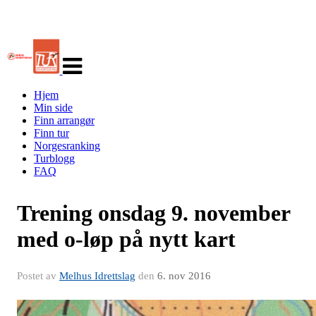
Veksle
navigasjon
Hjem
Min side
Finn arrangør
Finn tur
Norgesranking
Turblogg
FAQ
Trening onsdag 9. november
med o-løp på nytt kart
Postet av
Melhus Idrettslag
den
6. nov 2016