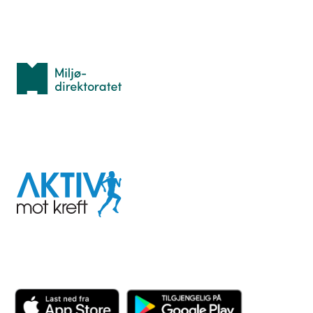
Med støtte fra
Miljødirektoratet
I samarbeid med
Aktiv
mot
kreft
Last ned appen her