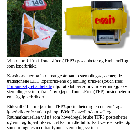
Vi tar i bruk Emit Touch-Free (TFP3) postenheter og Emit emiTag
som løperbrikke.
Norsk orientering har i mange år hatt to stemplingssystemer, de
tradisjonelle EKT-løperbrikkene og emiTag-brikker (touch free).
Forbundsstyret anbefalte
i fjor at klubber som vurderer innkjøp av
stemplingssystem, fra nå av kjøper Touch-Free (TFP) postenheter 
emiTag løperbrikker.
Eidsvoll OL har kjøpt inn TFP3-postenheter og en del emiTag-
løperbrikker for utlån på løp. Både Eidsvoll o-karusell og
Raumarkarusellen vil nå som hovedregel bruke TFP3-postenheter
og emiTag-løperbrikker. Det kan imidlertid fortsatt være enkelte lø
som arrangeres med tradisjonelt stemplingssystem.