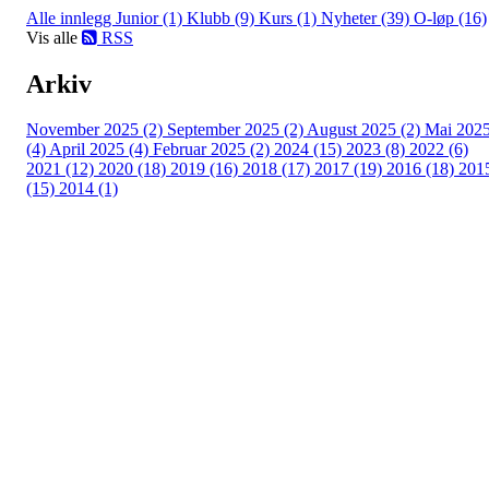
Alle innlegg
Junior (1)
Klubb (9)
Kurs (1)
Nyheter (39)
O-løp (16)
Vis alle
RSS
Arkiv
November 2025 (2)
September 2025 (2)
August 2025 (2)
Mai 202
(4)
April 2025 (4)
Februar 2025 (2)
2024 (15)
2023 (8)
2022 (6)
2021 (12)
2020 (18)
2019 (16)
2018 (17)
2017 (19)
2016 (18)
201
(15)
2014 (1)
Turorientering.no er den offisielle portalen for
turorientering på nett fra Norges
Orienteringsforbund.