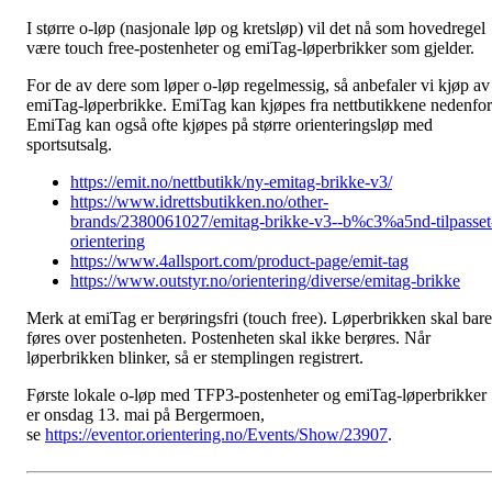
I større o-løp (nasjonale løp og kretsløp) vil det nå som hovedregel
være touch free-postenheter og emiTag-løperbrikker som gjelder.
For de av dere som løper o-løp regelmessig, så anbefaler vi kjøp av
emiTag-løperbrikke. EmiTag kan kjøpes fra nettbutikkene nedenfor
EmiTag kan også ofte kjøpes på større orienteringsløp med
sportsutsalg.
https://emit.no/nettbutikk/ny-emitag-brikke-v3/
https://www.idrettsbutikken.no/other-
brands/2380061027/emitag-brikke-v3--b%c3%a5nd-tilpasset
orientering
https://www.4allsport.com/product-page/emit-tag
https://www.outstyr.no/orientering/diverse/emitag-brikke
Merk at emiTag er berøringsfri (touch free). Løperbrikken skal bare
føres over postenheten. Postenheten skal ikke berøres. Når
løperbrikken blinker, så er stemplingen registrert.
Første lokale o-løp med TFP3-postenheter og emiTag-løperbrikker
er onsdag 13. mai på Bergermoen,
se
https://eventor.orientering.no/Events/Show/23907
.