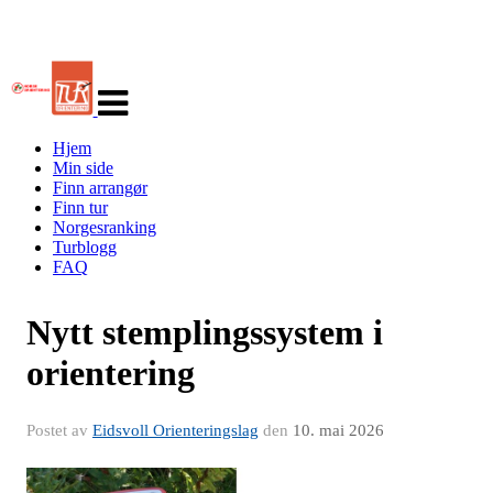
Veksle
navigasjon
Hjem
Min side
Finn arrangør
Finn tur
Norgesranking
Turblogg
FAQ
Nytt stemplingssystem i
orientering
Postet av
Eidsvoll Orienteringslag
den
10. mai 2026